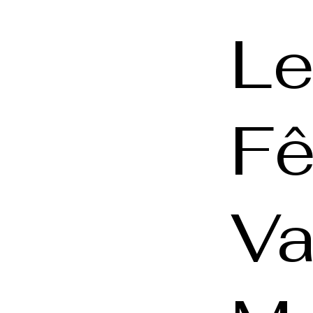
L
Fê
Va