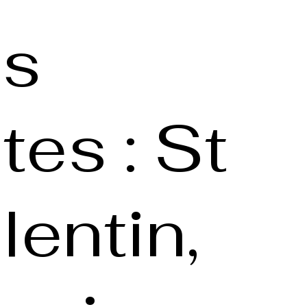
es
tes : St
lentin,