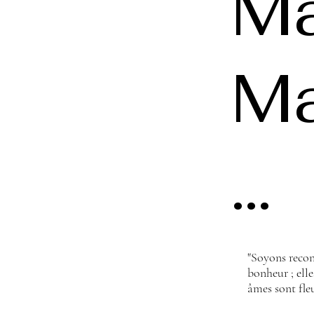
Ma
M
...
"Soyons recon
bonheur ; elle
âmes sont fle