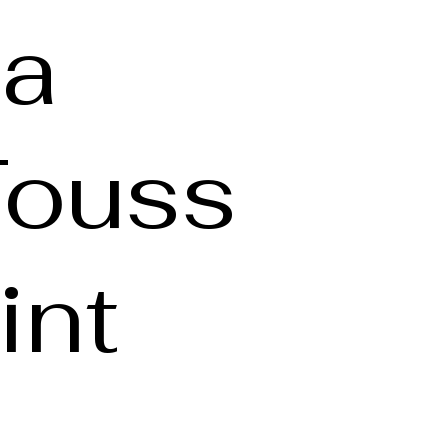
a
Touss
int