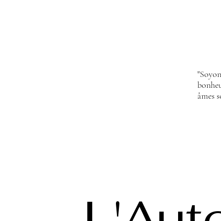
"Soyon
bonheur
âmes so
L'Aut