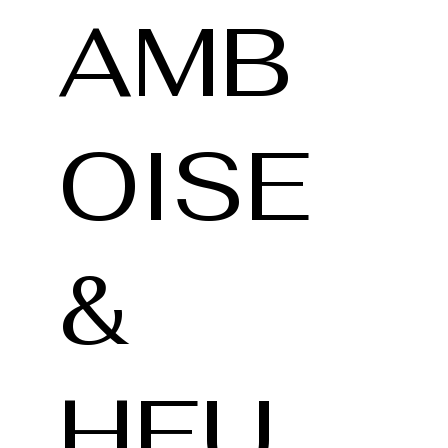
AMB
OISE
&
HEU