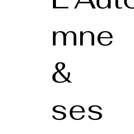
mne
&
ses