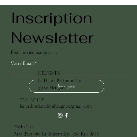
Inscription
Newsletter
Pour ne rien manquer ...
Votre Email
HEUGNES
La Haute Berthonnière,
Inscription
36180 Heugnes
02 54 37 41 32
lesjardinsdunahonheugnes@gmail.com
AMBOISE
Parc d'activité La Boirtardière, 380 Rue de la