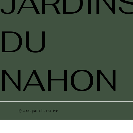
JARDIN
DU
NAHON
© 2023 par
cf.creative