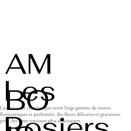
AM
Les
BO
Laissez-vous charmer par notre large gamme de rosiers.
Rosiers
Romantiques et parfumées, des fleurs délicates et gracieuses
pour des roses toujours plus séduisantes.